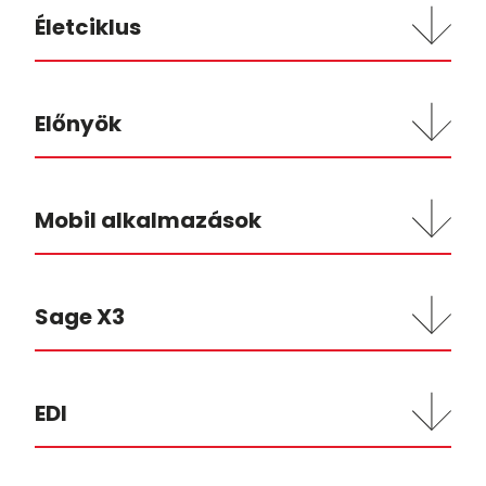
Életciklus
Előnyök
Mobil alkalmazások
Sage X3
EDI