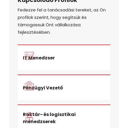
Kapcsolódó Profilok
Fedezze fel a tanácsadási tereket, az Ön
profilok szerint, hogy segítsük és
támogassuk Önt vállalkozása
fejlesztésében.
IT Menedzser
Pénzügyi Vezető
Raktár- és logisztikai
menedzserek