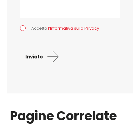
Accetto
l’Informativa sulla Privacy
Inviato
Questo
campo
deve
essere
lasciato
Pagine Correlate
vuoto