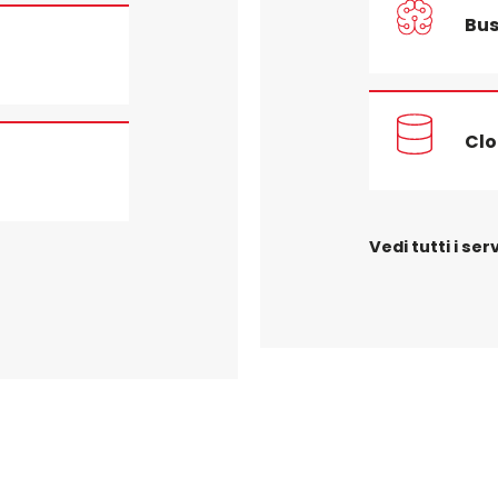
Bus
Clo
Vedi tutti i serv