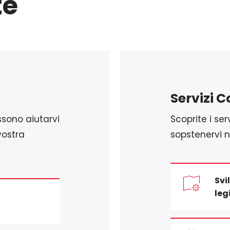
te
Servizi C
ssono aiutarvi
Scoprite i ser
vostra
sopstenervi ne
Svi
leg