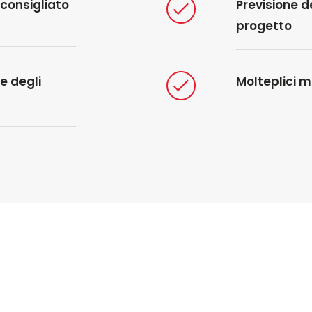
consigliato
Previsione d
progetto
 e degli
Molteplici m