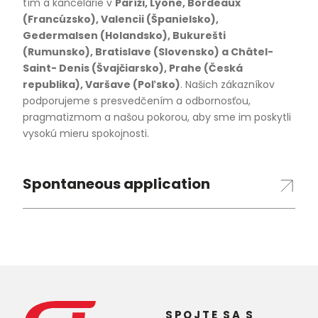
tím a kancelárie v
Paríži, Lyone, Bordeaux
(Francúzsko), Valencii (Španielsko),
Gedermalsen (Holandsko), Bukurešti
(Rumunsko), Bratislave (Slovensko) a Châtel-
Saint- Denis (Švajčiarsko), Prahe (Česká
republika), Varšave (Poľsko)
. Našich zákazníkov
podporujeme s presvedčením a odbornosťou,
pragmatizmom a našou pokorou, aby sme im poskytli
vysokú mieru spokojnosti.
Spontaneous application
SPOJTE SA S