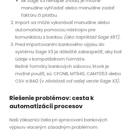
Ak Sage X3 nenájde zhodu, je možné
manuálne vyhľadať alebo manuálne zadať
faktúru či platbu.
Import sa môže vykonávať manuálne alebo
automaticky pomocou nástrojov pre
komunikáciu s bankou
(ako napríklad Sage XRT).
Pred importovaním bankového výpisu do
systému Sage X3 je dôležité zabezpečiť, aby boli
údaje v kompatibilnom formáte.
Bežné formáty bankových súborov, ktoré je
možné použiť, sú: CFONB, MT940, CAMT053 alebo
CSV a BAI2 (v
závislosti od vašej verzie Sage X3).
Riešenie problémov: cesta k
automatizácii procesov
Naši zákazníci čelia pri spracovaní bankových
výpisov viacerým zásadným problémom.