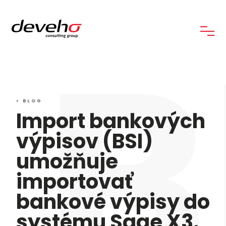
B
< BLOG
Import bankových
výpisov (BSI)
umožňuje
importovať
bankové výpisy do
systému Sage X3.