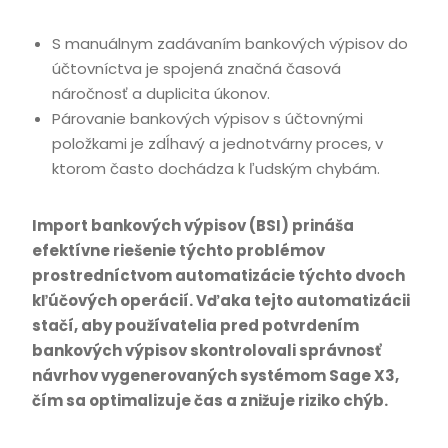
S manuálnym zadávaním bankových výpisov do
účtovníctva je spojená značná časová
náročnosť a duplicita úkonov.
Párovanie bankových výpisov s účtovnými
položkami je zdĺhavý a jednotvárny proces, v
ktorom často dochádza k ľudským chybám.
Import bankových výpisov (BSI) prináša
efektívne riešenie týchto problémov
prostredníctvom automatizácie týchto dvoch
kľúčových operácií. Vďaka tejto automatizácii
stačí, aby používatelia pred potvrdením
bankových výpisov skontrolovali správnosť
návrhov vygenerovaných systémom Sage X3,
čím sa optimalizuje čas a znižuje riziko chýb.