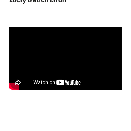
súčty tretích strán